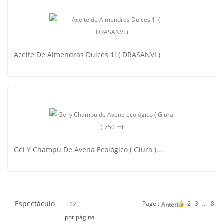
CREMA DE DUCHA DE CITRUS ( WELEDA )
Aceite De Almendras Dulces 1l ( DRASANVI )
Aceite De Almendras Dulces 1l ( DRASANVI )
Gel Y Champú De Avena Ecológico ( Giura )...
Espectáculo
Page :
1
2
3
...
8
12
Anterior
por página