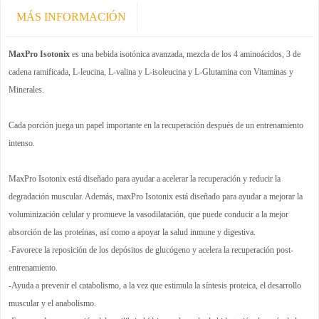
MÁS INFORMACIÓN
MaxPro Isotonix
es una bebida isotónica avanzada, mezcla de los 4 aminoácidos, 3 de
cadena ramificada, L-leucina, L-valina y L-isoleucina y L-Glutamina con Vitaminas y
Minerales.
Cada porción juega un papel importante en la recuperación después de un entrenamiento
intenso.
MaxPro Isotonix está diseñado para ayudar a acelerar la recuperación y reducir la
degradación muscular. Además, maxPro Isotonix está diseñado para ayudar a mejorar la
voluminización celular y promueve la vasodilatación, que puede conducir a la mejor
absorción de las proteínas, así como a apoyar la salud inmune y digestiva.
-Favorece la reposición de los depósitos de glucógeno y acelera la recuperación post-
entrenamiento.
-Ayuda a prevenir el catabolismo, a la vez que estimula la síntesis proteica, el desarrollo
muscular y el anabolismo.