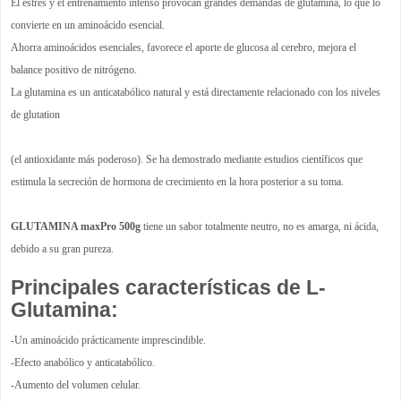
El estrés y el entrenamiento intenso provocan grandes demandas de glutamina, lo que lo
convierte en un aminoácido esencial.
Ahorra aminoácidos esenciales, favorece el aporte de glucosa al cerebro, mejora el
balance positivo de nitrógeno.
La glutamina es un anticatabólico natural y está directamente relacionado con los niveles
de glutation
(el antioxidante más poderoso). Se ha demostrado mediante estudios científicos que
estimula la secreción de hormona de crecimiento en la hora posterior a su toma.
GLUTAMINA maxPro 500g
tiene un sabor totalmente neutro, no es amarga, ni ácida,
debido a su gran pureza.
Principales características de L-
Glutamina:
-Un aminoácido prácticamente imprescindible.
-Efecto anabólico y anticatabólico.
-Aumento del volumen celular.