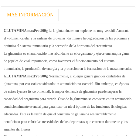
MÁS INFORMACIÓN
GLUTAMINA maxPro 500g
La L-glutamina es un suplemento muy versátil. Aumenta
el volumen celular y la síntesis de proteínas, disminuye la degradación de las proteínas y
optimiza el sistema inmunitario y la secreción de la hormona del crecimiento.
La glutamina es el aminoácido más abundante en el organismo y ejerce una amplia gama
de papeles de vital importancia, como favorecer el funcionamiento del sistema
inmunitario, la producción de energía y la protección en la formación de la masa muscular.
GLUTAMINA maxPro 500g
Normalmente, el cuerpo genera grandes cantidades de
glutamina, por eso está considerado un aminoácido no esencial. Sin embargo, en épocas
de estrés (ya sea físico o mental), la mayor demanda de glutamina puede superar la
capacidad del organismo para crearla. Cuando la glutamina se convierte en un aminoácido
condicionalmente esencial para garantizar un nivel óptimo de las funciones fisiológicas
adecuadas. Esta es la razón de que el consumo de glutamina sea increíblemente
beneficioso para cubrir las necesidades de los deportistas que entrenan duramente y los
amantes del fitness.