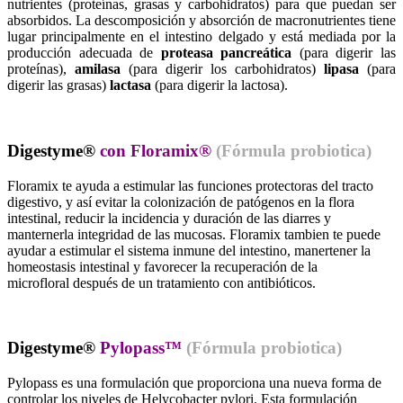
nutrientes (proteínas, grasas y carbohidratos) para que puedan ser
absorbidos. La descomposición y absorción de macronutrientes tiene
lugar principalmente en el intestino delgado y está mediada por la
producción adecuada de
proteasa pancreática
(para digerir las
proteínas),
amilasa
(para digerir los carbohidratos)
lipasa
(para
digerir las grasas)
lactasa
(para digerir la lactosa).
Digestyme
®
con Floramix®
(Fórmula probiotica)
Floramix te ayuda a estimular las funciones protectoras del tracto
digestivo, y así evitar la colonización de patógenos en la flora
intestinal, reducir la incidencia y duración de las diarres y
manternerla integridad de las mucosas. Floramix tambien te puede
ayudar a estimular el sistema inmune del intestino, manertener la
homeostasis intestinal y favorecer la recuperación de la
microfloral después de un tratamiento con antibióticos.
Digestyme
®
Pylopass™
(Fórmula probiotica)
Pylopass es una formulación que proporciona una nueva forma de
controlar los niveles de Helycobacter pylori. Esta formulación