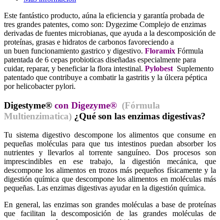
Este fantástico producto, aúna la eficiencia y garantía probada de
tres grandes patentes, como son:
Dygezime Complejo de enzimas
derivadas de fuentes microbianas, que ayuda a la descomposición de
proteínas, grasas e hidratos de carbonos favoreciendo a
un buen funcionamiento gastrico y digestivo.
Floramix
Fórmula
patentada de 6 cepas probioticas diseñadas especialmente para
cuidar, reparar, y beneficiar la flora intestinal.
Pylobest
Suplemento
patentado que contribuye a combatir la gastritis y la úlcera péptica
por helicobacter pylori.
Digestyme
®
con Digezyme®
(Fórmula
Multienzimatica)
¿Qué son las enzimas digestivas?
Tu sistema digestivo descompone los alimentos que consume en
pequeñas moléculas para que tus intestinos puedan absorber los
nutrientes y llevarlos al torrente sanguíneo. Dos procesos son
imprescindibles en ese trabajo, la digestión mecánica, que
descompone los alimentos en trozos más pequeños físicamente y la
digestión química que descompone los alimentos en moléculas más
pequeñas. Las enzimas digestivas ayudar en la digestión química.
En general, las enzimas son grandes moléculas a base de proteínas
que facilitan la descomposición de las grandes moléculas de